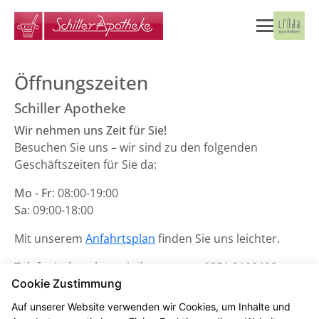
Öffnungszeiten
Schiller Apotheke
Wir nehmen uns Zeit für Sie!
Besuchen Sie uns – wir sind zu den folgenden
Geschäftszeiten für Sie da:
Mo - Fr
: 08:00-19:00
Sa
: 09:00-18:00
Mit unserem
Anfahrtsplan
finden Sie uns leichter.
Telefonisch stehen wir Ihnen unter
0351 3100498
zur
Cookie Zustimmung
Verfügung.
Auf unserer Website verwenden wir Cookies, um Inhalte und
Unsere Notdienste finden Sie
hier
.