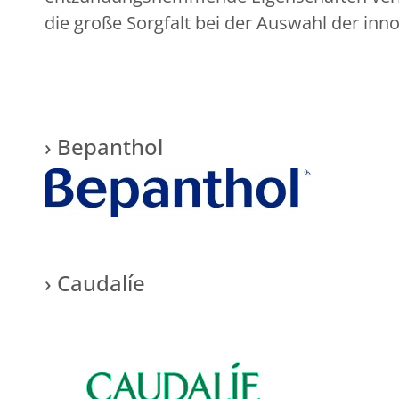
die große Sorgfalt bei der Auswahl der inno
› Bepanthol
› Caudalíe